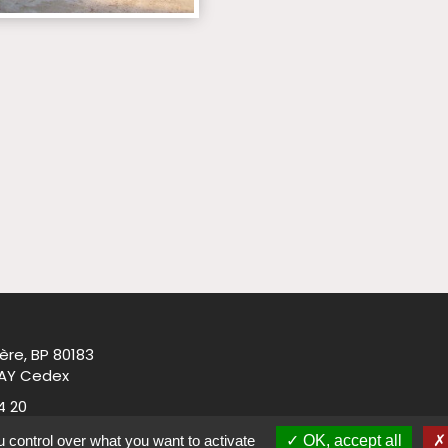
ère, BP 80183
AY Cedex
4 20
.net
 control over what you want to activate
OK, accept all