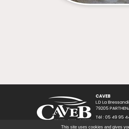
CAVEB
L.D La Bressandi
79205 PARTHEN
Tél : 05 49 95 4
accueil@caveb
This site uses cookies and gives you