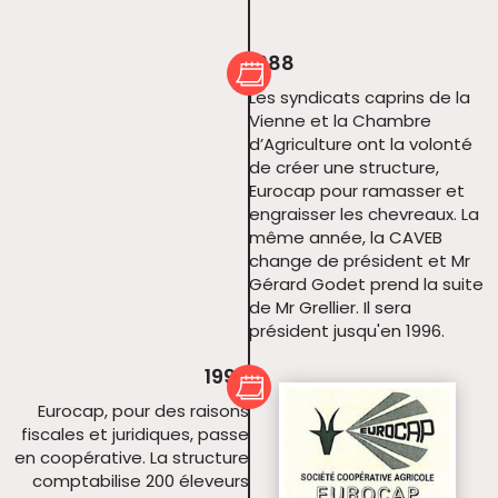
1988
Les syndicats caprins de la
Vienne et la Chambre
d’Agriculture ont la volonté
de créer une structure,
Eurocap pour ramasser et
engraisser les chevreaux. La
même année, la CAVEB
change de président et Mr
Gérard Godet prend la suite
de Mr Grellier. Il sera
président jusqu'en 1996.
1990
Eurocap, pour des raisons
fiscales et juridiques, passe
en coopérative. La structure
comptabilise 200 éleveurs