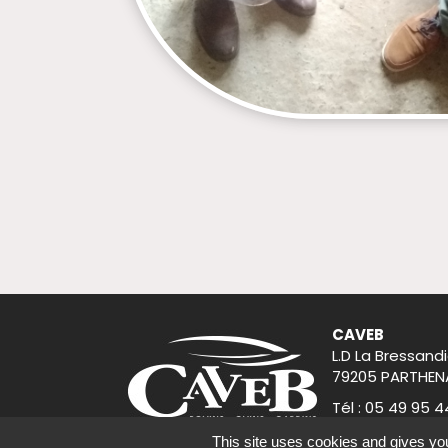
CAVEB
L.D La Bressandi
79205 PARTHEN
Tél : 05 49 95 4
accueil@caveb
This site uses cookies and gives you