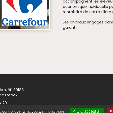
accompagnent les éleveurs
économique individuelle po
rentabilité de cette filièr
Les animaux engagés dans l
garanti.
ère, BP 80183
AY Cedex
4 20
.net
 control over what you want to activate
OK, accept all